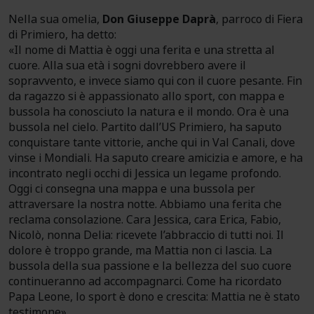
Nella sua omelia,
Don Giuseppe Daprà
, parroco di Fiera
di Primiero, ha detto:
«Il nome di Mattia è oggi una ferita e una stretta al
cuore. Alla sua età i sogni dovrebbero avere il
sopravvento, e invece siamo qui con il cuore pesante. Fin
da ragazzo si è appassionato allo sport, con mappa e
bussola ha conosciuto la natura e il mondo. Ora è una
bussola nel cielo. Partito dall’US Primiero, ha saputo
conquistare tante vittorie, anche qui in Val Canali, dove
vinse i Mondiali. Ha saputo creare amicizia e amore, e ha
incontrato negli occhi di Jessica un legame profondo.
Oggi ci consegna una mappa e una bussola per
attraversare la nostra notte. Abbiamo una ferita che
reclama consolazione. Cara Jessica, cara Erica, Fabio,
Nicolò, nonna Delia: ricevete l’abbraccio di tutti noi. Il
dolore è troppo grande, ma Mattia non ci lascia. La
bussola della sua passione e la bellezza del suo cuore
continueranno ad accompagnarci. Come ha ricordato
Papa Leone, lo sport è dono e crescita: Mattia ne è stato
testimone».