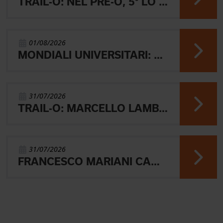
TRAIL-O: NEL PRE-O, 5° LO JUNIOR LAMBERTINI E AARON GAIO 8°. NEI PARALIMPICI 20° GALVAN
01/08/2026
MONDIALI UNIVERSITARI: MARIANI CHIUDE 4° NELLA MIDDLE
31/07/2026
TRAIL-O: MARCELLO LAMBERTINI E' ARGENTO EUROPEO IN POLONIA
31/07/2026
FRANCESCO MARIANI CAMPIONE DEL MONDO UNIVERSITARIO NELLA SPRINT DI ORIENTEERING