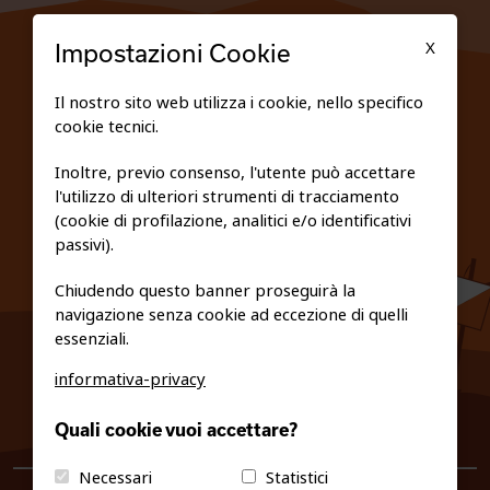
TESSERATI
X
Impostazioni Cookie
SCUOLE
Il nostro sito web utilizza i cookie, nello specifico
cookie tecnici.
FEDERAZIONE TRASPARENTE
Inoltre, previo consenso, l'utente può accettare
l'utilizzo di ulteriori strumenti di tracciamento
PRIVACY E COOKIE POLICY
(cookie di profilazione, analitici e/o identificativi
passivi).
Chiudendo questo banner proseguirà la
navigazione senza cookie ad eccezione di quelli
essenziali.
informativa-privacy
0461/231380
Quali cookie vuoi accettare?
info@fiso.it
|
fiso@pec-mail.eu
Necessari
Statistici