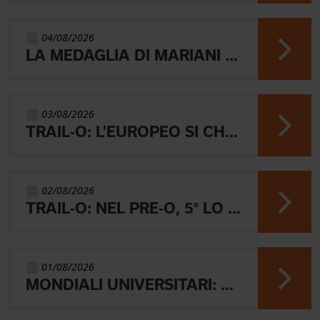
04/08/2026
LA MEDAGLIA DI MARIANI E QUEL RICORDO CHE NON SVANISCE.
03/08/2026
TRAIL-O: L'EUROPEO SI CHIUDE CON L'ARGENTO JUNIOR, IL 4° PARALIMPICO E 5° OPEN
02/08/2026
TRAIL-O: NEL PRE-O, 5° LO JUNIOR LAMBERTINI E AARON GAIO 8°. NEI PARALIMPICI 20° GALVAN
01/08/2026
MONDIALI UNIVERSITARI: MARIANI CHIUDE 4° NELLA MIDDLE