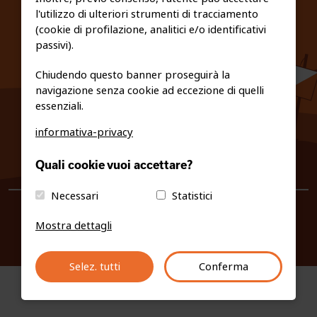
l'utilizzo di ulteriori strumenti di tracciamento
PRIVACY E COOKIE POLICY
(cookie di profilazione, analitici e/o identificativi
passivi).
Chiudendo questo banner proseguirà la
navigazione senza cookie ad eccezione di quelli
essenziali.
informativa-privacy
0461/231380
Quali cookie vuoi accettare?
info@fiso.it
|
fiso@pec-mail.eu
Necessari
Statistici
Mostra dettagli
Selez. tutti
Conferma