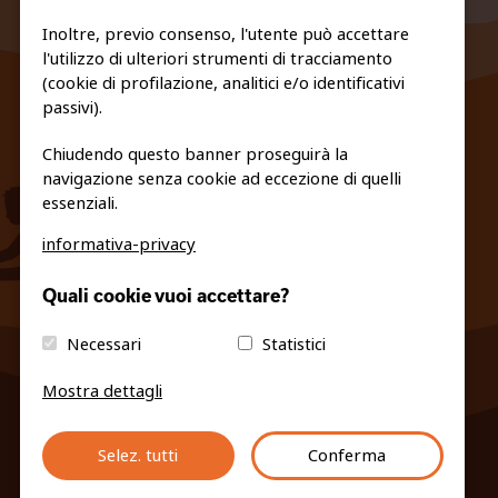
Inoltre, previo consenso, l'utente può accettare
l'utilizzo di ulteriori strumenti di tracciamento
FEDERAZIONE TRASPARENTE
(cookie di profilazione, analitici e/o identificativi
PRIVACY E COOKIE POLICY
passivi).
Chiudendo questo banner proseguirà la
navigazione senza cookie ad eccezione di quelli
essenziali.
informativa-privacy
info@fiso.it
|
fiso@pec-mail.eu
Quali cookie vuoi accettare?
Necessari
Statistici
Mostra dettagli
Selez. tutti
Conferma