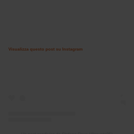
Visualizza questo post su Instagram
Un post condiviso da Stefano Raus (@rauste95)