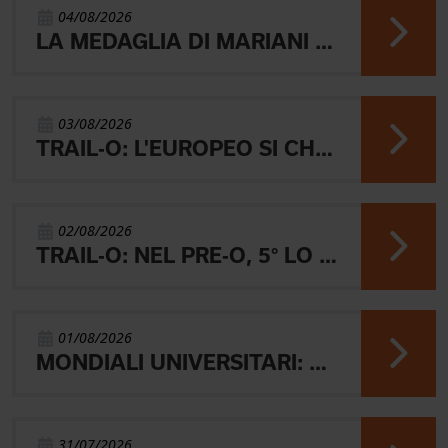
04/08/2026
LA MEDAGLIA DI MARIANI E QUEL RICORDO CHE NON SVANISCE.
03/08/2026
TRAIL-O: L'EUROPEO SI CHIUDE CON L'ARGENTO JUNIOR, IL 4° PARALIMPICO E 5° OPEN
02/08/2026
TRAIL-O: NEL PRE-O, 5° LO JUNIOR LAMBERTINI E AARON GAIO 8°. NEI PARALIMPICI 20° GALVAN
01/08/2026
MONDIALI UNIVERSITARI: MARIANI CHIUDE 4° NELLA MIDDLE
31/07/2026