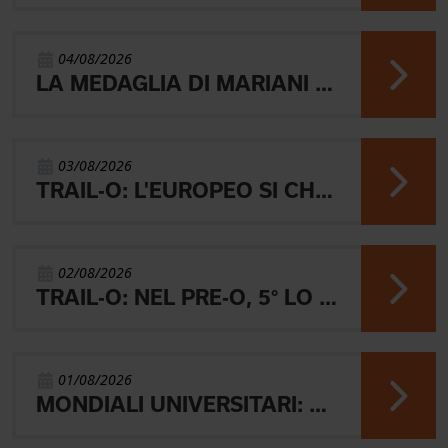
04/08/2026
LA MEDAGLIA DI MARIANI E QUEL RICORDO CHE NON SVANISCE.
03/08/2026
TRAIL-O: L'EUROPEO SI CHIUDE CON L'ARGENTO JUNIOR, IL 4° PARALIMPICO E 5° OPEN
02/08/2026
TRAIL-O: NEL PRE-O, 5° LO JUNIOR LAMBERTINI E AARON GAIO 8°. NEI PARALIMPICI 20° GALVAN
01/08/2026
MONDIALI UNIVERSITARI: MARIANI CHIUDE 4° NELLA MIDDLE