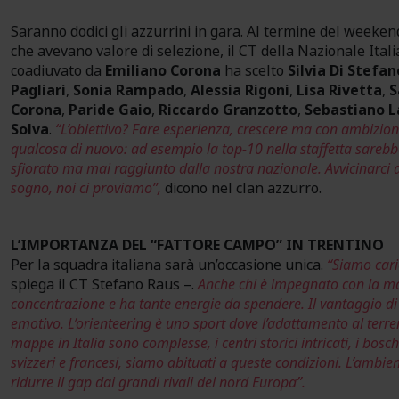
Saranno dodici gli azzurrini in gara. Al termine del weekend
che avevano valore di selezione, il CT della Nazionale Ital
coadiuvato da
Emiliano Corona
ha scelto
Silvia Di Stefan
Pagliari
,
Sonia Rampado
,
Alessia Rigoni
,
Lisa Rivetta
,
S
Corona
,
Paride Gaio
,
Riccardo Granzotto
,
Sebastiano 
Solva
.
“L’obiettivo? Fare esperienza, crescere ma con ambizio
qualcosa di nuovo: ad esempio la top-10 nella staffetta sarebbe
sfiorato ma mai raggiunto dalla nostra nazionale. Avvicinarci a
sogno, noi ci proviamo”,
dicono nel clan azzurro.
L’IMPORTANZA DEL “FATTORE CAMPO” IN TRENTINO
Per la squadra italiana sarà un’occasione unica.
“Siamo cari
spiega il CT Stefano Raus –.
Anche chi è impegnato con la ma
concentrazione e ha tante energie da spendere. Il vantaggio di 
emotivo. L’orienteering è uno sport dove l’adattamento al terre
mappe in Italia sono complesse, i centri storici intricati, i bosc
svizzeri e francesi, siamo abituati a queste condizioni. L’ambie
ridurre il gap dai grandi rivali del nord Europa”.