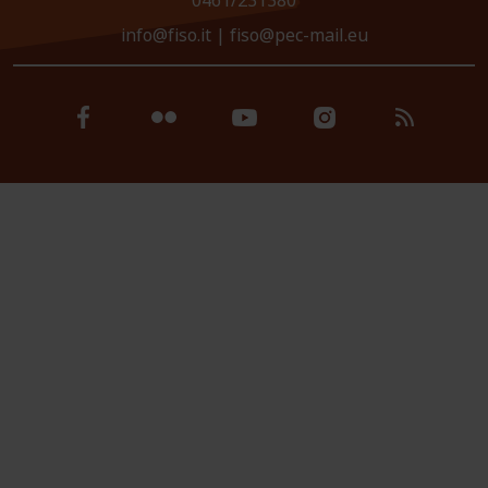
0461/231380
info@fiso.it
|
fiso@pec-mail.eu