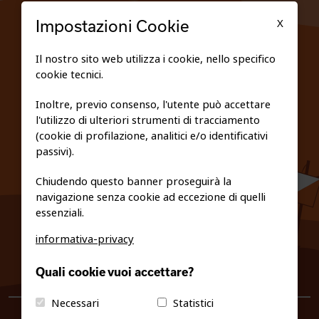
TESSERATI
X
Impostazioni Cookie
SCUOLE
Il nostro sito web utilizza i cookie, nello specifico
cookie tecnici.
FEDERAZIONE TRASPARENTE
Inoltre, previo consenso, l'utente può accettare
l'utilizzo di ulteriori strumenti di tracciamento
PRIVACY E COOKIE POLICY
(cookie di profilazione, analitici e/o identificativi
passivi).
Chiudendo questo banner proseguirà la
navigazione senza cookie ad eccezione di quelli
essenziali.
informativa-privacy
0461/231380
Quali cookie vuoi accettare?
info@fiso.it
|
fiso@pec-mail.eu
Necessari
Statistici