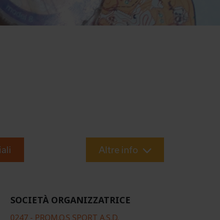
iali
Altre info
SOCIETÀ ORGANIZZATRICE
0247 - PROM.O.S SPORT A.S.D.