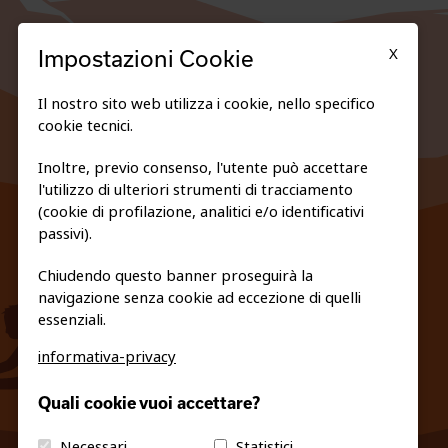
X
Impostazioni Cookie
Il nostro sito web utilizza i cookie, nello specifico
cookie tecnici.
Inoltre, previo consenso, l'utente può accettare
l'utilizzo di ulteriori strumenti di tracciamento
FEDERAZIONE TRASPARENTE
(cookie di profilazione, analitici e/o identificativi
PRIVACY E COOKIE POLICY
passivi).
Chiudendo questo banner proseguirà la
navigazione senza cookie ad eccezione di quelli
essenziali.
informativa-privacy
info@fiso.it
|
fiso@pec-mail.eu
Quali cookie vuoi accettare?
Necessari
Statistici