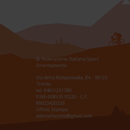
© Federazione Italiana Sport
Orientamento
Via della Malpensada, 84 - 38123
Trento
tel.
0461/231380
P.IVA 00853510220 - C.F.
80023420229
Ufficio Stampa:
pietroillarietti@gmail.com