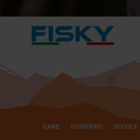
GARE
TESSERATI
SCUOLE