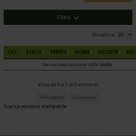
Filtra
Visualizza
CAT.
STATO
TEMPO
NOME
SOCIETÀ
MO
Nessun dato presente nella tabella
Vista da 0 a 0 di 0 elementi
Precedente
Successivo
Scarica versione stampabile