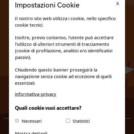
X
Impostazioni Cookie
SCUOLE
Il nostro sito web utilizza i cookie, nello specifico
cookie tecnici.
FEDERAZIONE TRASPARENTE
Inoltre, previo consenso, l'utente può accettare
l'utilizzo di ulteriori strumenti di tracciamento
PRIVACY E COOKIE POLICY
(cookie di profilazione, analitici e/o identificativi
passivi).
Chiudendo questo banner proseguirà la
navigazione senza cookie ad eccezione di quelli
essenziali.
informativa-privacy
0461/231380
Quali cookie vuoi accettare?
info@fiso.it
|
fiso@pec-mail.eu
Necessari
Statistici
Mostra dettagli