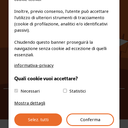
FEDERAZIONE TRASPARENTE
Inoltre, previo consenso, l'utente può accettare
l'utilizzo di ulteriori strumenti di tracciamento
PRIVACY E COOKIE POLICY
(cookie di profilazione, analitici e/o identificativi
passivi).
Chiudendo questo banner proseguirà la
navigazione senza cookie ad eccezione di quelli
essenziali.
informativa-privacy
0461/231380
Quali cookie vuoi accettare?
info@fiso.it
|
fiso@pec-mail.eu
Necessari
Statistici
Mostra dettagli
Selez. tutti
Conferma