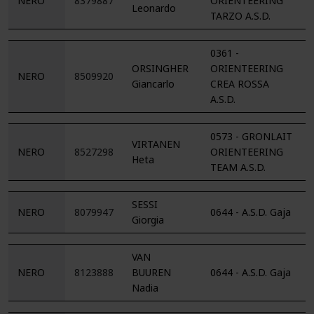
NERO
8379887
ORIENTEERING
Leonardo
TARZO A.S.D.
0361 -
ORSINGHER
ORIENTEERING
NERO
8509920
Giancarlo
CREA ROSSA
A.S.D.
0573 - GRONLAIT
VIRTANEN
NERO
8527298
ORIENTEERING
Heta
TEAM A.S.D.
SESSI
NERO
8079947
0644 - A.S.D. Gaja
Giorgia
VAN
NERO
8123888
BUUREN
0644 - A.S.D. Gaja
Nadia