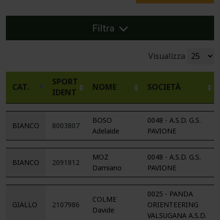
Filtra
Visualizza
SPORT
CAT.
NOME
SOCIETÀ
IDENT
BOSO
0048 - A.S.D. G.S.
BIANCO
8003807
Adelaide
PAVIONE
MOZ
0048 - A.S.D. G.S.
BIANCO
2091812
Damiano
PAVIONE
0025 - PANDA
COLME
GIALLO
2107986
ORIENTEERING
Davide
VALSUGANA A.S.D.