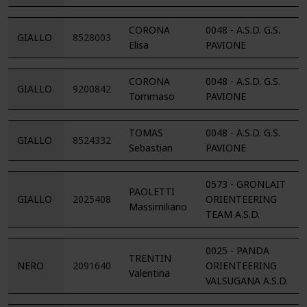
CORONA
0048 - A.S.D. G.S.
GIALLO
8528003
Elisa
PAVIONE
CORONA
0048 - A.S.D. G.S.
GIALLO
9200842
Tommaso
PAVIONE
TOMAS
0048 - A.S.D. G.S.
GIALLO
8524332
Sebastian
PAVIONE
0573 - GRONLAIT
PAOLETTI
GIALLO
2025408
ORIENTEERING
Massimiliano
TEAM A.S.D.
0025 - PANDA
TRENTIN
NERO
2091640
ORIENTEERING
Valentina
VALSUGANA A.S.D.