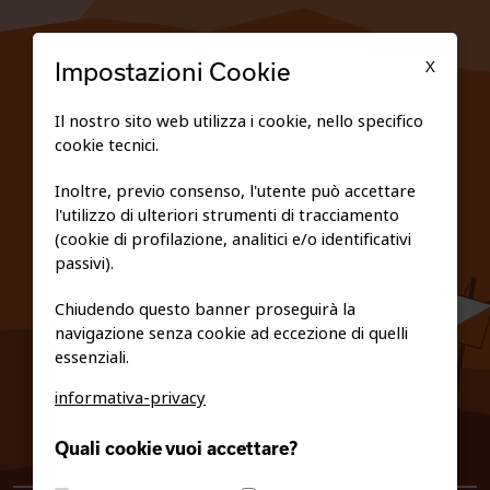
TESSERATI
X
Impostazioni Cookie
SCUOLE
Il nostro sito web utilizza i cookie, nello specifico
cookie tecnici.
FEDERAZIONE TRASPARENTE
Inoltre, previo consenso, l'utente può accettare
l'utilizzo di ulteriori strumenti di tracciamento
PRIVACY E COOKIE POLICY
(cookie di profilazione, analitici e/o identificativi
passivi).
Chiudendo questo banner proseguirà la
navigazione senza cookie ad eccezione di quelli
essenziali.
informativa-privacy
0461/231380
Quali cookie vuoi accettare?
info@fiso.it
|
fiso@pec-mail.eu