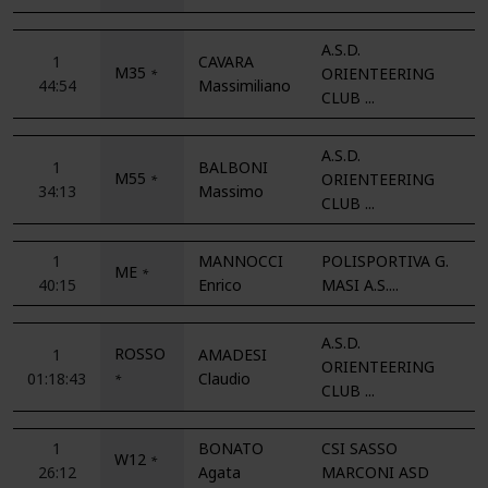
A.S.D.
1
CAVARA
M35
ORIENTEERING
*
44:54
Massimiliano
CLUB ...
A.S.D.
1
BALBONI
M55
ORIENTEERING
*
34:13
Massimo
CLUB ...
1
MANNOCCI
POLISPORTIVA G.
ME
*
40:15
Enrico
MASI A.S....
A.S.D.
ROSSO
1
AMADESI
ORIENTEERING
01:18:43
Claudio
*
CLUB ...
1
BONATO
CSI SASSO
W12
*
26:12
Agata
MARCONI ASD