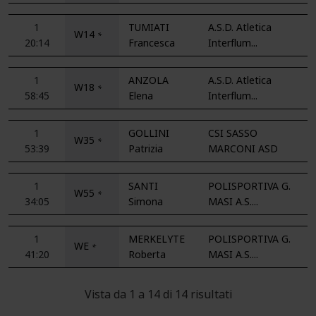
1
TUMIATI
A.S.D. Atletica
W14
*
20:14
Francesca
Interflum...
1
ANZOLA
A.S.D. Atletica
W18
*
58:45
Elena
Interflum...
1
GOLLINI
CSI SASSO
W35
*
53:39
Patrizia
MARCONI ASD
1
SANTI
POLISPORTIVA G.
W55
*
34:05
Simona
MASI A.S....
1
MERKELYTE
POLISPORTIVA G.
WE
*
41:20
Roberta
MASI A.S....
Vista da 1 a 14 di 14 risultati