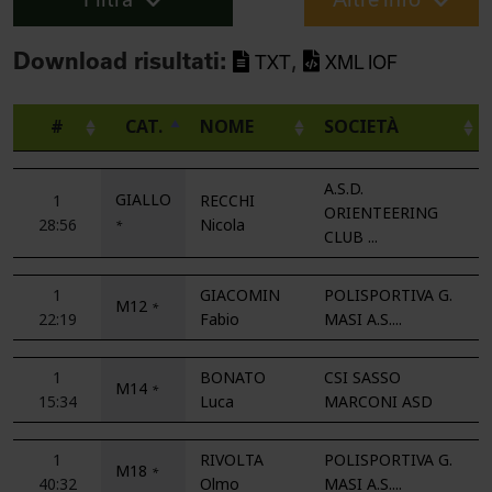
,
Download risultati:
TXT
XML IOF
#
CAT.
NOME
SOCIETÀ
A.S.D.
GIALLO
1
RECCHI
ORIENTEERING
28:56
Nicola
*
CLUB ...
1
GIACOMIN
POLISPORTIVA G.
M12
*
22:19
Fabio
MASI A.S....
1
BONATO
CSI SASSO
M14
*
15:34
Luca
MARCONI ASD
1
RIVOLTA
POLISPORTIVA G.
M18
*
40:32
Olmo
MASI A.S....