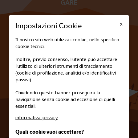
GARE
TESSERATI
X
Impostazioni Cookie
SCUOLE
Il nostro sito web utilizza i cookie, nello specifico
cookie tecnici.
FEDERAZIONE TRASPARENTE
Inoltre, previo consenso, l'utente può accettare
l'utilizzo di ulteriori strumenti di tracciamento
PRIVACY E COOKIE POLICY
(cookie di profilazione, analitici e/o identificativi
passivi).
Chiudendo questo banner proseguirà la
navigazione senza cookie ad eccezione di quelli
essenziali.
informativa-privacy
0461/231380
Quali cookie vuoi accettare?
info@fiso.it
|
fiso@pec-mail.eu