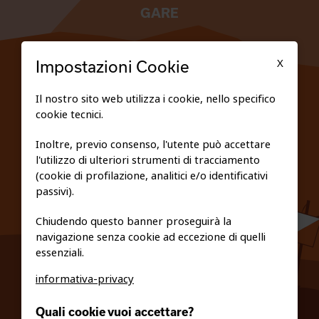
GARE
TESSERATI
X
Impostazioni Cookie
SCUOLE
Il nostro sito web utilizza i cookie, nello specifico
cookie tecnici.
FEDERAZIONE TRASPARENTE
Inoltre, previo consenso, l'utente può accettare
l'utilizzo di ulteriori strumenti di tracciamento
PRIVACY E COOKIE POLICY
(cookie di profilazione, analitici e/o identificativi
passivi).
Chiudendo questo banner proseguirà la
navigazione senza cookie ad eccezione di quelli
essenziali.
informativa-privacy
0461/231380
Quali cookie vuoi accettare?
info@fiso.it
|
fiso@pec-mail.eu