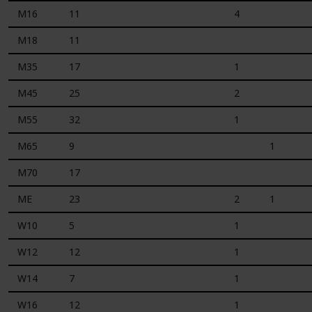
M16
11
4
M18
11
M35
17
1
M45
25
2
M55
32
1
M65
9
1
M70
17
ME
23
2
1
W10
5
1
W12
12
1
W14
7
1
W16
12
1