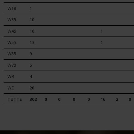
W18
1
W35
10
W45
16
1
W55
13
1
W65
9
W70
5
WB
4
WE
20
TUTTE
302
0
0
0
0
16
2
0