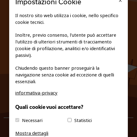
X
Impostazioni Cookie
SCUOLE
Il nostro sito web utilizza i cookie, nello specifico
cookie tecnici.
FEDERAZIONE TRASPARENTE
Inoltre, previo consenso, l'utente può accettare
l'utilizzo di ulteriori strumenti di tracciamento
PRIVACY E COOKIE POLICY
(cookie di profilazione, analitici e/o identificativi
passivi).
Chiudendo questo banner proseguirà la
navigazione senza cookie ad eccezione di quelli
essenziali.
informativa-privacy
0461/231380
Quali cookie vuoi accettare?
info@fiso.it
|
fiso@pec-mail.eu
Necessari
Statistici
Mostra dettagli