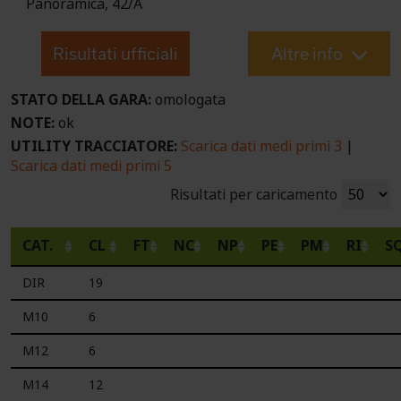
Panoramica, 42/A
Risultati ufficiali
Altre info
STATO DELLA GARA:
omologata
NOTE:
ok
UTILITY TRACCIATORE:
Scarica dati medi primi 3
|
Scarica dati medi primi 5
Risultati per caricamento
CAT.
CL
FT
NC
NP
PE
PM
RI
S
DIR
19
M10
6
M12
6
M14
12