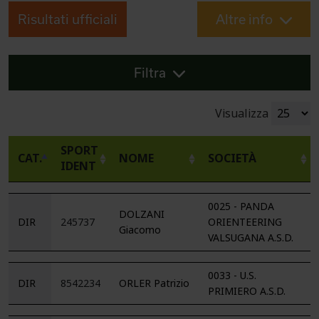
Risultati ufficiali
Altre info
Filtra
Visualizza
SPORT
CAT.
NOME
SOCIETÀ
IDENT
0025 - PANDA
DOLZANI
DIR
245737
ORIENTEERING
Giacomo
VALSUGANA A.S.D.
0033 - U.S.
DIR
8542234
ORLER Patrizio
PRIMIERO A.S.D.