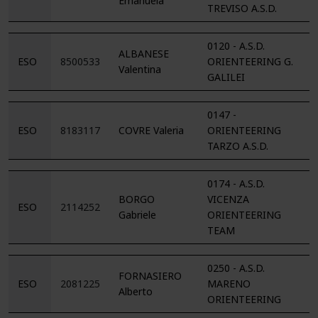
Emanuela
TREVISO A.S.D.
0120 - A.S.D.
ALBANESE
ESO
8500533
ORIENTEERING G.
Valentina
GALILEI
0147 -
ESO
8183117
COVRE Valeria
ORIENTEERING
TARZO A.S.D.
0174 - A.S.D.
BORGO
VICENZA
ESO
2114252
Gabriele
ORIENTEERING
TEAM
0250 - A.S.D.
FORNASIERO
ESO
2081225
MARENO
Alberto
ORIENTEERING