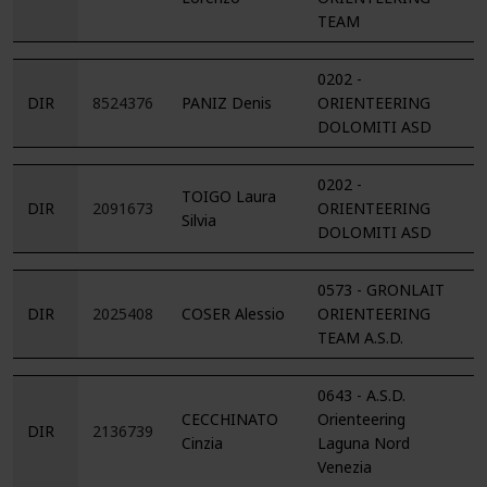
TEAM
0202 -
DIR
8524376
PANIZ Denis
ORIENTEERING
DOLOMITI ASD
0202 -
TOIGO Laura
DIR
2091673
ORIENTEERING
Silvia
DOLOMITI ASD
0573 - GRONLAIT
DIR
2025408
COSER Alessio
ORIENTEERING
TEAM A.S.D.
0643 - A.S.D.
CECCHINATO
Orienteering
DIR
2136739
Cinzia
Laguna Nord
Venezia