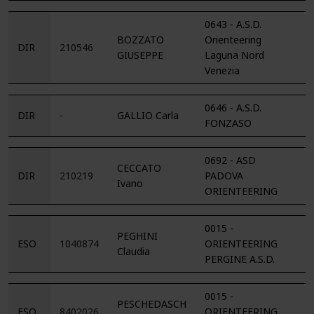
0643 - A.S.D.
BOZZATO
Orienteering
DIR
210546
GIUSEPPE
Laguna Nord
Venezia
0646 - A.S.D.
DIR
-
GALLIO Carla
FONZASO
0692 - ASD
CECCATO
DIR
210219
PADOVA
Ivano
ORIENTEERING
0015 -
PEGHINI
ESO
1040874
ORIENTEERING
Claudia
PERGINE A.S.D.
0015 -
PESCHEDASCH
ESO
8402026
ORIENTEERING