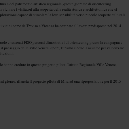
ura e del patrimonio artistico regionale, queste giornate di orienteering
icinare i visitatori alla scoperta della realtà storica e architettonica che ci
lorazione capace di stimolare la loro sensibilità verso piccole scoperte culturali
ni vicini come da Treviso e Vicenza ha coronato il lavoro predisposto nel 2014
uole e tesserati FISO percorsi dimostrativi di orienteering presso la campagna e
o il paesaggio delle Ville Venete. Sport, Turismo e Scuola assieme per valorizzare
tituzioni.
ole hanno creduto in questo progetto pilota. Istituto Regionale Ville Venete,
gni giorno, rilancia il progetto pilota di Mira ad una riproposizione per il 2015