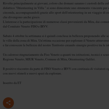
Rivolte principalmente ai giovani, coloro che domani saranno i custodi della cult
didattico "Orienteering in Villa " si sono dimostrate uno strumento vincente per avv
circonda, accompagnandoli grazie allo sport dell'orienteering in un viaggio di esp
che divengono anche gioco.
L'interesse e la partecipazione di numerose classi provenienti da Mira, dai comu
dal Comitato Veneto FISO e IRVV.
Sabato 4 ottobre la settimana si è quindi conclusa in bellezza proponendo alle sc
le ville della zona di Mira. Un’ottima occasione per esplorare il Veneto attravers
e far conoscere le bellezze del nostro Territorio creando sinergie positive tra le is
Un caloroso ringraziamento da Fiso Veneto a quanti tra istituzioni, tecnici e scu
Regione Veneto, MIUR Veneto, Comune di Mira, Orienteering Galilei.
Il positivo riscontro da parte di FISO Veneto e IRVV con centinaia di visitatori o
con nuovi stimoli e nuovi spazi da esplorare.
Inserito da ET