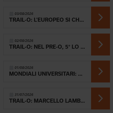
03/08/2026
TRAIL-O: L'EUROPEO SI CHIUDE CON L'ARGENTO JUNIOR, IL 4° PARALIMPICO E 5° OPEN
02/08/2026
TRAIL-O: NEL PRE-O, 5° LO JUNIOR LAMBERTINI E AARON GAIO 8°. NEI PARALIMPICI 20° GALVAN
01/08/2026
MONDIALI UNIVERSITARI: MARIANI CHIUDE 4° NELLA MIDDLE
31/07/2026
TRAIL-O: MARCELLO LAMBERTINI E' ARGENTO EUROPEO IN POLONIA