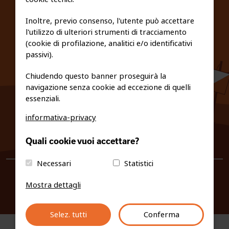
FEDERAZIONE TRASPARENTE
Inoltre, previo consenso, l'utente può accettare
l'utilizzo di ulteriori strumenti di tracciamento
PRIVACY E COOKIE POLICY
(cookie di profilazione, analitici e/o identificativi
passivi).
Chiudendo questo banner proseguirà la
navigazione senza cookie ad eccezione di quelli
essenziali.
informativa-privacy
0461/231380
Quali cookie vuoi accettare?
info@fiso.it
|
fiso@pec-mail.eu
Necessari
Statistici
Mostra dettagli
Selez. tutti
Conferma