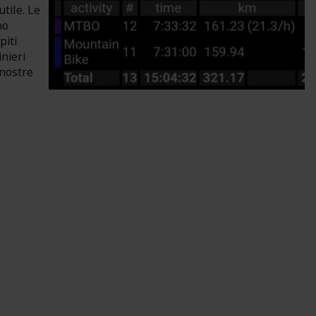
utile. Le
no
piti
nieri
 nostre