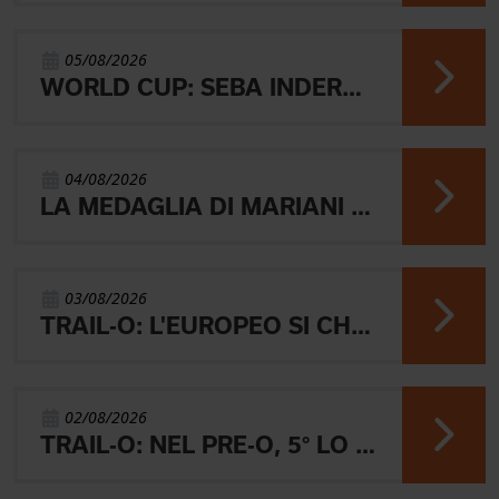
05/08/2026
WORLD CUP: SEBA INDERST ACCEDE ALLA FINALE A
04/08/2026
LA MEDAGLIA DI MARIANI E QUEL RICORDO CHE NON SVANISCE.
03/08/2026
TRAIL-O: L'EUROPEO SI CHIUDE CON L'ARGENTO JUNIOR, IL 4° PARALIMPICO E 5° OPEN
02/08/2026
TRAIL-O: NEL PRE-O, 5° LO JUNIOR LAMBERTINI E AARON GAIO 8°. NEI PARALIMPICI 20° GALVAN