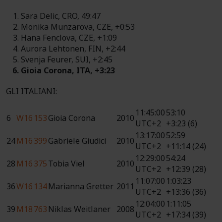
Sara Delic, CRO, 49:47
Monika Munzarova, CZE, +0:53
Hana Fenclova, CZE, +1:09
Aurora Lehtonen, FIN, +2:44
Svenja Feurer, SUI, +2:45
Gioia Corona, ITA, +3:23
GLI ITALIANI:
11:45:00
53:10
6
W16
153
Gioia Corona
2010
UTC+2
+3:23 (6)
13:17:00
52:59
24
M16
399
Gabriele Giudici
2010
UTC+2
+11:14 (24)
12:29:00
54:24
28
M16
375
Tobia Viel
2010
UTC+2
+12:39 (28)
11:07:00
1:03:23
36
W16
134
Marianna Gretter
2011
UTC+2
+13:36 (36)
12:04:00
1:11:05
39
M18
763
Niklas Weitlaner
2008
UTC+2
+17:34 (39)