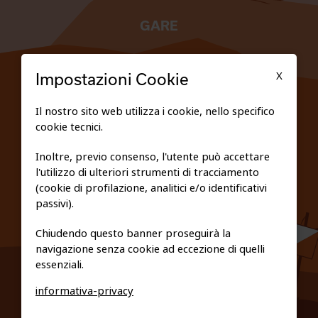
GARE
TESSERATI
X
Impostazioni Cookie
SCUOLE
Il nostro sito web utilizza i cookie, nello specifico
cookie tecnici.
FEDERAZIONE TRASPARENTE
Inoltre, previo consenso, l'utente può accettare
l'utilizzo di ulteriori strumenti di tracciamento
PRIVACY E COOKIE POLICY
(cookie di profilazione, analitici e/o identificativi
passivi).
Chiudendo questo banner proseguirà la
navigazione senza cookie ad eccezione di quelli
essenziali.
informativa-privacy
0461/231380