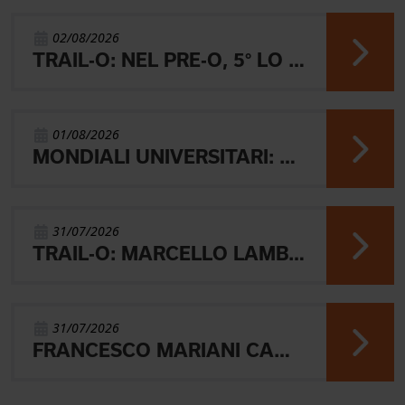
02/08/2026
TRAIL-O: NEL PRE-O, 5° LO JUNIOR LAMBERTINI E AARON GAIO 8°. NEI PARALIMPICI 20° GALVAN
01/08/2026
MONDIALI UNIVERSITARI: MARIANI CHIUDE 4° NELLA MIDDLE
31/07/2026
TRAIL-O: MARCELLO LAMBERTINI E' ARGENTO EUROPEO IN POLONIA
31/07/2026
FRANCESCO MARIANI CAMPIONE DEL MONDO UNIVERSITARIO NELLA SPRINT DI ORIENTEERING