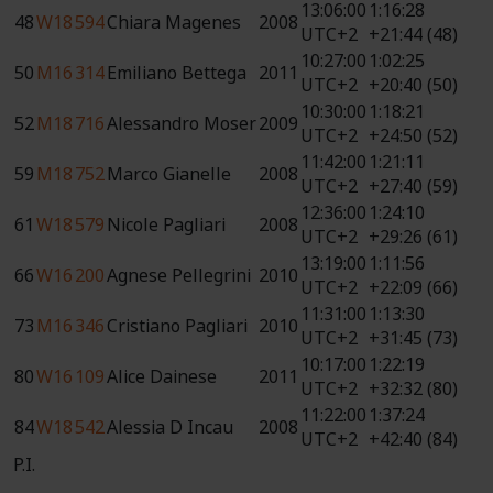
13:06:00
1:16:28
48
W18
594
Chiara Magenes
2008
UTC+2
+21:44 (48)
10:27:00
1:02:25
50
M16
314
Emiliano Bettega
2011
UTC+2
+20:40 (50)
10:30:00
1:18:21
52
M18
716
Alessandro Moser
2009
UTC+2
+24:50 (52)
11:42:00
1:21:11
59
M18
752
Marco Gianelle
2008
UTC+2
+27:40 (59)
12:36:00
1:24:10
61
W18
579
Nicole Pagliari
2008
UTC+2
+29:26 (61)
13:19:00
1:11:56
66
W16
200
Agnese Pellegrini
2010
UTC+2
+22:09 (66)
11:31:00
1:13:30
73
M16
346
Cristiano Pagliari
2010
UTC+2
+31:45 (73)
10:17:00
1:22:19
80
W16
109
Alice Dainese
2011
UTC+2
+32:32 (80)
11:22:00
1:37:24
84
W18
542
Alessia D Incau
2008
UTC+2
+42:40 (84)
P.I.