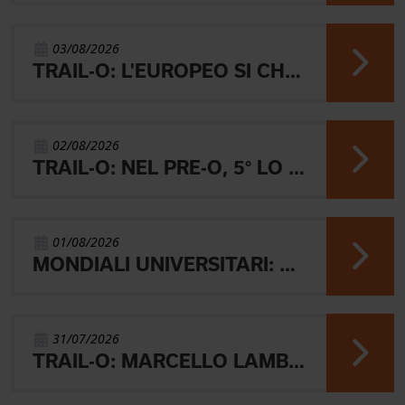
03/08/2026
TRAIL-O: L'EUROPEO SI CHIUDE CON L'ARGENTO JUNIOR, IL 4° PARALIMPICO E 5° OPEN
02/08/2026
TRAIL-O: NEL PRE-O, 5° LO JUNIOR LAMBERTINI E AARON GAIO 8°. NEI PARALIMPICI 20° GALVAN
01/08/2026
MONDIALI UNIVERSITARI: MARIANI CHIUDE 4° NELLA MIDDLE
31/07/2026
TRAIL-O: MARCELLO LAMBERTINI E' ARGENTO EUROPEO IN POLONIA