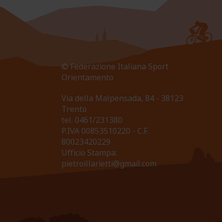
© Federazione Italiana Sport
Orientamento
Via della Malpensada, 84 - 38123
Trento
tel.
0461/231380
P.IVA 00853510220 - C.F.
80023420229
Ufficio Stampa:
pietroillarietti@gmail.com