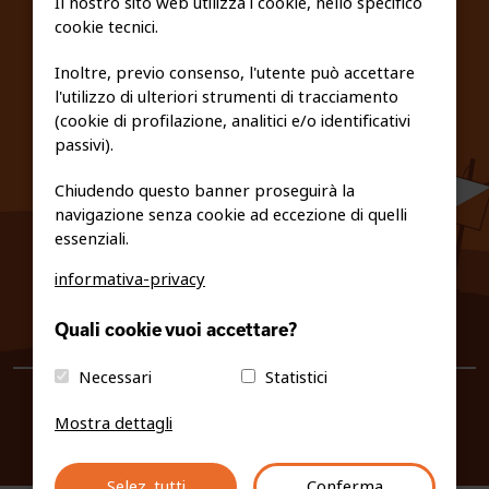
Il nostro sito web utilizza i cookie, nello specifico
cookie tecnici.
FEDERAZIONE TRASPARENTE
Inoltre, previo consenso, l'utente può accettare
l'utilizzo di ulteriori strumenti di tracciamento
PRIVACY E COOKIE POLICY
(cookie di profilazione, analitici e/o identificativi
passivi).
Chiudendo questo banner proseguirà la
navigazione senza cookie ad eccezione di quelli
essenziali.
informativa-privacy
0461/231380
Quali cookie vuoi accettare?
info@fiso.it
|
fiso@pec-mail.eu
Necessari
Statistici
Mostra dettagli
Selez. tutti
Conferma