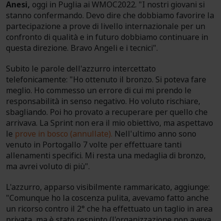
Anesi,
oggi in Puglia ai WMOC2022. "I nostri giovani si
stanno confermando. Devo dire che dobbiamo favorire la
partecipazione a prove di livello internazionale per un
confronto di qualità e in futuro dobbiamo continuare in
questa direzione. Bravo Angeli e i tecnici".
Subito le parole dell'azzurro intercettato
telefonicamente: "Ho ottenuto il bronzo. Si poteva fare
meglio. Ho commesso un errore di cui mi prendo le
responsabilità in senso negativo. Ho voluto rischiare,
sbagliando. Poi ho provato a recuperare per quello che
arrivava. La Sprint non era il mio obiettivo, ma aspettavo
le
prove in bosco (annullate).
Nell'ultimo anno sono
venuto in Portogallo 7 volte per effettuare tanti
allenamenti specifici. Mi resta una medaglia di bronzo,
ma avrei voluto di più".
L'azzurro, apparso visibilmente rammaricato, aggiunge:
"Comunque ho la coscenza pulita, avevamo fatto anche
un ricorso contro il 2° che ha effettuato un taglio in area
privata, ma è stato respinto (l'organizzazione non aveva