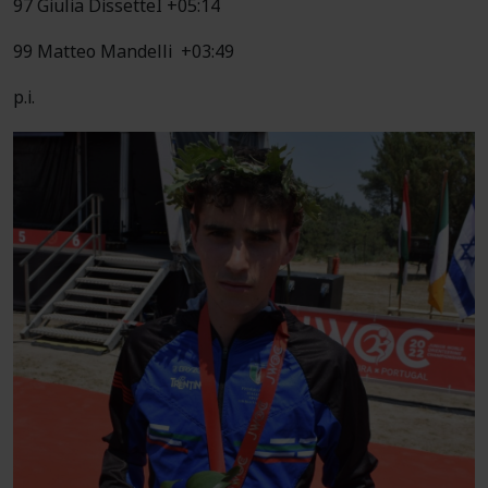
97 Giulia DissetteI +05:14
99 Matteo Mandelli +03:49
p.i.