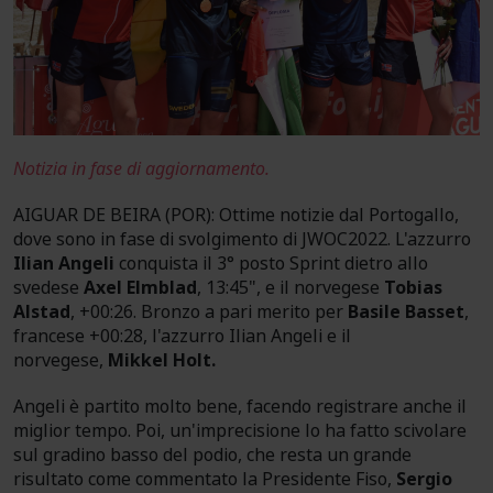
Notizia in fase di aggiornamento.
AIGUAR DE BEIRA (POR): Ottime notizie dal Portogallo,
dove sono in fase di svolgimento di JWOC2022. L'azzurro
Ilian Angeli
conquista il 3° posto Sprint dietro allo
svedese
Axel Elmblad
, 13:45", e il norvegese
Tobias
Alstad
, +00:26. Bronzo a pari merito per
Basile Basset
,
francese +00:28, l'azzurro Ilian Angeli e il
norvegese,
Mikkel Holt.
Angeli è partito molto bene, facendo registrare anche il
miglior tempo. Poi, un'imprecisione lo ha fatto scivolare
sul gradino basso del podio, che resta un grande
risultato come commentato la Presidente Fiso,
Sergio