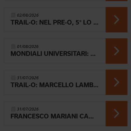
02/08/2026
TRAIL-O: NEL PRE-O, 5° LO JUNIOR LAMBERTINI E AARON GAIO 8°. NEI PARALIMPICI 20° GALVAN
01/08/2026
MONDIALI UNIVERSITARI: MARIANI CHIUDE 4° NELLA MIDDLE
31/07/2026
TRAIL-O: MARCELLO LAMBERTINI E' ARGENTO EUROPEO IN POLONIA
31/07/2026
FRANCESCO MARIANI CAMPIONE DEL MONDO UNIVERSITARIO NELLA SPRINT DI ORIENTEERING