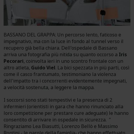
BASSANO DEL GRAPPA: Un percorso lento, faticoso e
impegnativo, ma con la luce in fondo al tunnel verso il
recupero già bella chiara. Dell'ospedale di Bassano
arriva una fotografia più nitida su quanto occorso a
Iris
Pecorari
, coinvolta ieri in uno scontro frontale con un
altro atleta,
Guido Viel
. La bici spezzata in più parti, così
come il casco frantumato, testimoniano la violenza
dell'impatto tra i concorrenti evidentemente impegnati,
a velocità sostenuta, a leggere la mappa.
I soccorsi sono stati tempestivi e la presenza di 2
infermieri (orientisti in gara che hanno rinunciato alla
loro competizione per prestare cure adeguate) le hanno
consentito di arrivare in ospedale in sicurezza. "
Ringraziamo Lea Biasutti, Lorenzo Bellò e Massimo
Rontini - le parole della famiglia- che hanno effettuato