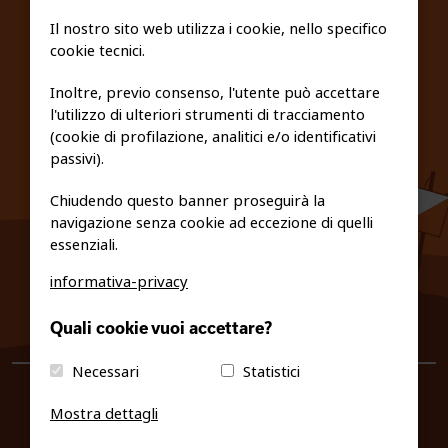
SCUOLE
Il nostro sito web utilizza i cookie, nello specifico
cookie tecnici.
FEDERAZIONE TRASPARENTE
Inoltre, previo consenso, l'utente può accettare
l'utilizzo di ulteriori strumenti di tracciamento
PRIVACY E COOKIE POLICY
(cookie di profilazione, analitici e/o identificativi
passivi).
Chiudendo questo banner proseguirà la
navigazione senza cookie ad eccezione di quelli
essenziali.
informativa-privacy
0461/231380
Quali cookie vuoi accettare?
info@fiso.it
|
fiso@pec-mail.eu
Necessari
Statistici
Mostra dettagli