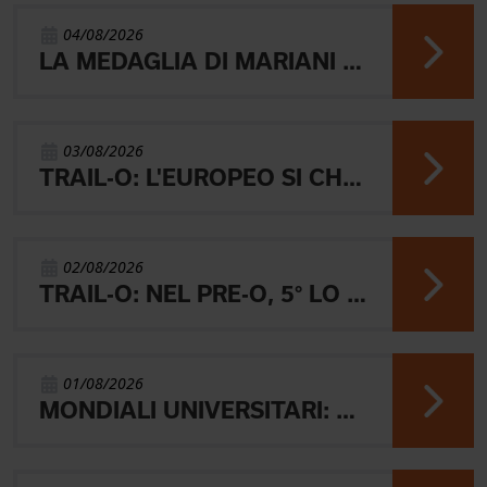
04/08/2026
LA MEDAGLIA DI MARIANI E QUEL RICORDO CHE NON SVANISCE.
03/08/2026
TRAIL-O: L'EUROPEO SI CHIUDE CON L'ARGENTO JUNIOR, IL 4° PARALIMPICO E 5° OPEN
02/08/2026
TRAIL-O: NEL PRE-O, 5° LO JUNIOR LAMBERTINI E AARON GAIO 8°. NEI PARALIMPICI 20° GALVAN
01/08/2026
MONDIALI UNIVERSITARI: MARIANI CHIUDE 4° NELLA MIDDLE