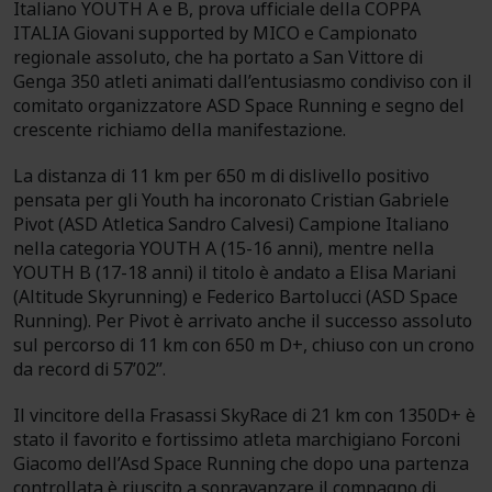
Italiano YOUTH A e B, prova ufficiale della COPPA
ITALIA Giovani supported by MICO e Campionato
regionale assoluto, che ha portato a San Vittore di
Genga 350 atleti animati dall’entusiasmo condiviso con il
comitato organizzatore ASD Space Running e segno del
crescente richiamo della manifestazione.
La distanza di 11 km per 650 m di dislivello positivo
pensata per gli Youth ha incoronato Cristian Gabriele
Pivot (ASD Atletica Sandro Calvesi) Campione Italiano
nella categoria YOUTH A (15-16 anni), mentre nella
YOUTH B (17-18 anni) il titolo è andato a Elisa Mariani
(Altitude Skyrunning) e Federico Bartolucci (ASD Space
Running). Per Pivot è arrivato anche il successo assoluto
sul percorso di 11 km con 650 m D+, chiuso con un crono
da record di 57’02’’.
Il vincitore della Frasassi SkyRace di 21 km con 1350D+ è
stato il favorito e fortissimo atleta marchigiano Forconi
Giacomo dell’Asd Space Running che dopo una partenza
controllata è riuscito a sopravanzare il compagno di