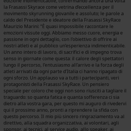
edizione indimenticabile, confermando ancora una volta
la Frasassi Skyrace come vetrina d’eccellenza per il
movimento skyrunning giovanile e assoluto; le parole a
caldo del Presidente e ideatore della Frasassi SkyRace
Maurizio Marini: “È quasi impossibile raccontare le
emozioni vissute oggi. Abbiamo messo cuore, energia e
passione in ogni dettaglio, con l’obiettivo di offrire ai
nostri atleti e al pubblico un’esperienza indimenticabile.
Un anno intero di lavoro, di sacrifici e di impegno trova
senso in giornate come questa: il calore degli spettatori
lungo il percorso, l’entusiasmo all’arrivo e la forza degli
atleti arrivati da ogni parte d’Italia ci hanno ripagato di
ogni sforzo. Un applauso va a tutti i partecipanti, veri
protagonisti della Frasassi SkyRace. Un pensiero
speciale per coloro che oggi non sono riusciti a tagliare il
traguardo: so quanta fatica e quanta sofferenza ci sia
dietro alla vostra gara, per questo mi auguro di rivedervi
qui il prossimo anno, pronti a riprendere la sfida con
questo percorso. Il mio più sincero ringraziamento va al
direttivo, alla squadra organizzativa, ai volontari, agli
sponsor, ai tecnici, al service audio, allo speaker, ai