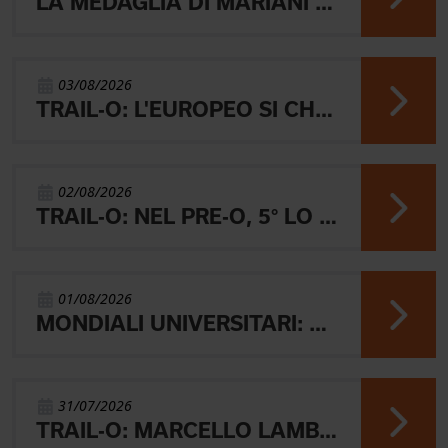
LA MEDAGLIA DI MARIANI E QUEL RICORDO CHE NON SVANISCE.
03/08/2026
TRAIL-O: L'EUROPEO SI CHIUDE CON L'ARGENTO JUNIOR, IL 4° PARALIMPICO E 5° OPEN
02/08/2026
TRAIL-O: NEL PRE-O, 5° LO JUNIOR LAMBERTINI E AARON GAIO 8°. NEI PARALIMPICI 20° GALVAN
01/08/2026
MONDIALI UNIVERSITARI: MARIANI CHIUDE 4° NELLA MIDDLE
31/07/2026
TRAIL-O: MARCELLO LAMBERTINI E' ARGENTO EUROPEO IN POLONIA