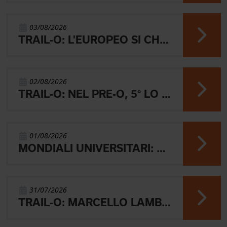
03/08/2026
TRAIL-O: L'EUROPEO SI CHIUDE CON L'ARGENTO JUNIOR, IL 4° PARALIMPICO E 5° OPEN
02/08/2026
TRAIL-O: NEL PRE-O, 5° LO JUNIOR LAMBERTINI E AARON GAIO 8°. NEI PARALIMPICI 20° GALVAN
01/08/2026
MONDIALI UNIVERSITARI: MARIANI CHIUDE 4° NELLA MIDDLE
31/07/2026
TRAIL-O: MARCELLO LAMBERTINI E' ARGENTO EUROPEO IN POLONIA