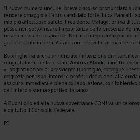
Il nuovo numero uno, nel breve discorso pronunciato subito 
rendere omaggio all'altro candidato forte, Luca Pancalli, sot
mio più affettuoso saluto. Presidente Malagò, prima di tut
posso non sottolineare l'importanza della presenza dei me
nostro movimento sportivo. Non è il tempo delle parole, ci
grande cambiamento. Votate con il cervello prima che con i
Buonfiglio ha anche annunciato l'intenzione di intensificare 
congratularsi con lui è stato
Andrea Abodi
, ministro dello
«Congratulazioni al presidente Buonfiglio, raccoglie il te
ringrazio per i suoi intensi e proficui dodici anni alla guid
assicuro immediata e piena collaborazione, con l’obiettivo d
dell’intero sistema sportivo italiano».
A Buonfiglio ed alla nuova governance CONI va un caloroso 
e da tutto il Consiglio Federale.
P.I