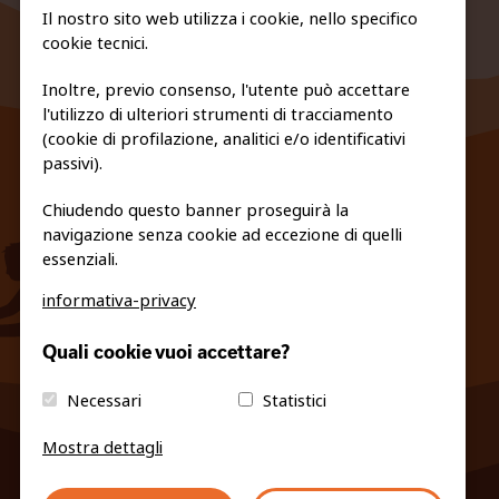
Il nostro sito web utilizza i cookie, nello specifico
cookie tecnici.
Inoltre, previo consenso, l'utente può accettare
l'utilizzo di ulteriori strumenti di tracciamento
FEDERAZIONE TRASPARENTE
(cookie di profilazione, analitici e/o identificativi
PRIVACY E COOKIE POLICY
passivi).
Chiudendo questo banner proseguirà la
navigazione senza cookie ad eccezione di quelli
essenziali.
informativa-privacy
info@fiso.it
|
fiso@pec-mail.eu
Quali cookie vuoi accettare?
Necessari
Statistici
Mostra dettagli