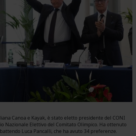
aliana Canoa e Kayak, è stato eletto presidente del CONI
lio Nazionale Elettivo del Comitato Olimpico. Ha ottenuto
 battendo Luca Pancalli, che ha avuto 34 preferenze.