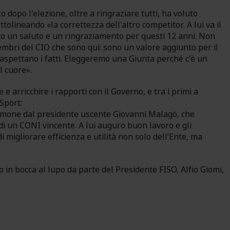
dopo l'elezione, oltre a ringraziare tutti, ha voluto
tolineando «la correttezza dell'altro competitor. A lui va il
to un saluto e un ringraziamento per questi 12 anni. Non
mbri del CIO che sono qui: sono un valore aggiunto per il
 aspettano i fatti. Eleggeremo una Giunta perché c'è un
l cuore».
e arricchire i rapporti con il Governo, e tra i primi a
 Sport:
stimone dal presidente uscente Giovanni Malagò, che
a di un CONI vincente. A lui auguro buon lavoro e gli
i migliorare efficienza e utilità non solo dell’Ente, ma
in bocca al lupo da parte del Presidente FISO, Alfio Giomi,