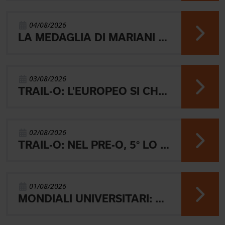
04/08/2026
LA MEDAGLIA DI MARIANI E QUEL RICORDO CHE NON SVANISCE.
03/08/2026
TRAIL-O: L'EUROPEO SI CHIUDE CON L'ARGENTO JUNIOR, IL 4° PARALIMPICO E 5° OPEN
02/08/2026
TRAIL-O: NEL PRE-O, 5° LO JUNIOR LAMBERTINI E AARON GAIO 8°. NEI PARALIMPICI 20° GALVAN
01/08/2026
MONDIALI UNIVERSITARI: MARIANI CHIUDE 4° NELLA MIDDLE