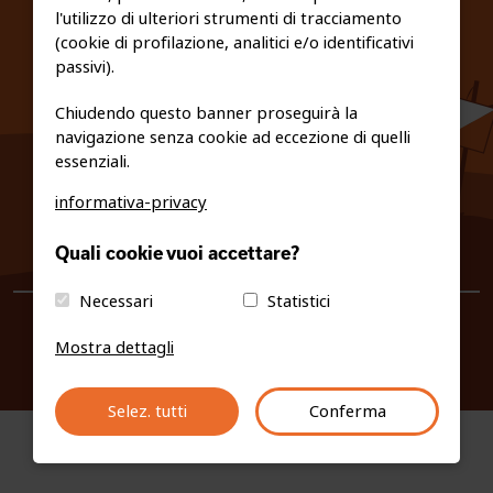
l'utilizzo di ulteriori strumenti di tracciamento
PRIVACY E COOKIE POLICY
(cookie di profilazione, analitici e/o identificativi
passivi).
Chiudendo questo banner proseguirà la
navigazione senza cookie ad eccezione di quelli
essenziali.
informativa-privacy
0461/231380
Quali cookie vuoi accettare?
info@fiso.it
|
fiso@pec-mail.eu
Necessari
Statistici
Mostra dettagli
Selez. tutti
Conferma