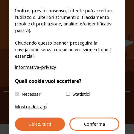
FEDERAZIONE TRASPARENTE
Inoltre, previo consenso, l'utente può accettare
l'utilizzo di ulteriori strumenti di tracciamento
PRIVACY E COOKIE POLICY
(cookie di profilazione, analitici e/o identificativi
passivi).
Chiudendo questo banner proseguirà la
navigazione senza cookie ad eccezione di quelli
essenziali.
informativa-privacy
0461/231380
Quali cookie vuoi accettare?
info@fiso.it
|
fiso@pec-mail.eu
Necessari
Statistici
Mostra dettagli
Selez. tutti
Conferma