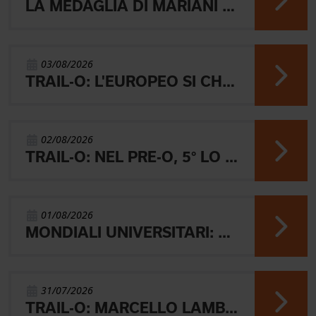
LA MEDAGLIA DI MARIANI E QUEL RICORDO CHE NON SVANISCE.
03/08/2026
TRAIL-O: L'EUROPEO SI CHIUDE CON L'ARGENTO JUNIOR, IL 4° PARALIMPICO E 5° OPEN
02/08/2026
TRAIL-O: NEL PRE-O, 5° LO JUNIOR LAMBERTINI E AARON GAIO 8°. NEI PARALIMPICI 20° GALVAN
01/08/2026
MONDIALI UNIVERSITARI: MARIANI CHIUDE 4° NELLA MIDDLE
31/07/2026
TRAIL-O: MARCELLO LAMBERTINI E' ARGENTO EUROPEO IN POLONIA