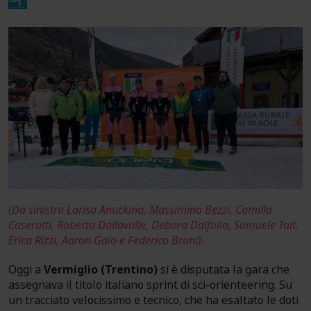
(Da sinistra Larisa Anuckina, Massimino Bezzi, Camilla
Caserotti, Roberto Dallavalle, Debora Dalfollo, Samuele Tait,
Erica Rizzi, Aaron Gaio e Federico Bruni).
Oggi a
Vermiglio (Trentino)
si è disputata la gara che
assegnava il titolo italiano sprint di sci-orienteering. Su
un tracciato velocissimo e tecnico, che ha esaltato le doti