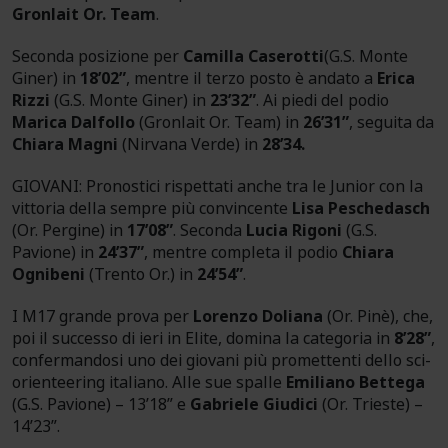
Gronlait Or. Team
.
Seconda posizione per
Camilla Caserotti
(G.S. Monte
Giner) in
18’02”
, mentre il terzo posto è andato a
Erica
Rizzi
(G.S. Monte Giner) in
23’32”
. Ai piedi del podio
Marica Dalfollo
(Gronlait Or. Team) in
26’31”
, seguita da
Chiara Magni
(Nirvana Verde) in
28’34.
GIOVANI: Pronostici rispettati anche tra le Junior con la
vittoria della sempre più convincente
Lisa Peschedasch
(Or. Pergine) in
17’08”
. Seconda
Lucia Rigoni
(G.S.
Pavione) in
24’37”
, mentre completa il podio
Chiara
Ognibeni
(Trento Or.) in
24’54”
.
I M17 grande prova per
Lorenzo Doliana
(Or. Pinè), che,
poi il successo di ieri in Elite, domina la categoria in
8’28”
,
confermandosi uno dei giovani più promettenti dello sci-
orienteering italiano. Alle sue spalle
Emiliano Bettega
(G.S. Pavione) – 13’18” e
Gabriele Giudici
(Or. Trieste) –
14’23”.