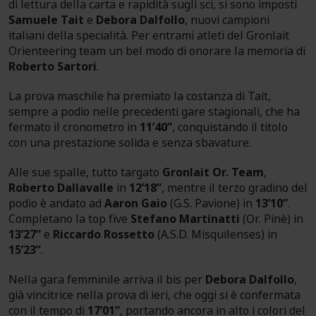
di lettura della carta e rapidità sugli sci, si sono imposti
Samuele Tait
e
Debora Dalfollo
, nuovi campioni
italiani della specialità. Per entrami atleti del Gronlait
Orienteering team un bel modo di onorare la memoria di
Roberto Sartori
.
La prova maschile ha premiato la costanza di Tait,
sempre a podio nelle precedenti gare stagionali, che ha
fermato il cronometro in
11’40”
, conquistando il titolo
con una prestazione solida e senza sbavature.
Alle sue spalle, tutto targato
Gronlait Or. Team
,
Roberto Dallavalle
in
12’18”
, mentre il terzo gradino del
podio è andato ad
Aaron Gaio
(G.S. Pavione) in
13’10”
.
Completano la top five
Stefano Martinatti
(Or. Pinè) in
13’27”
e
Riccardo Rossetto
(A.S.D. Misquilenses) in
15’23”
.
Nella gara femminile arriva il bis per
Debora Dalfollo
,
già vincitrice nella prova di ieri, che oggi si è confermata
con il tempo di
17’01”
, portando ancora in alto i colori del