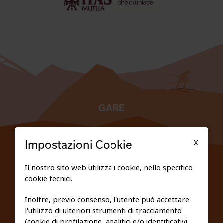
GARE
TESSERATI
X
Impostazioni Cookie
SCUOLE
Il nostro sito web utilizza i cookie, nello specifico
cookie tecnici.
FEDERAZIONE TRASPARENTE
Inoltre, previo consenso, l'utente può accettare
l'utilizzo di ulteriori strumenti di tracciamento
PRIVACY E COOKIE POLICY
(cookie di profilazione, analitici e/o identificativi