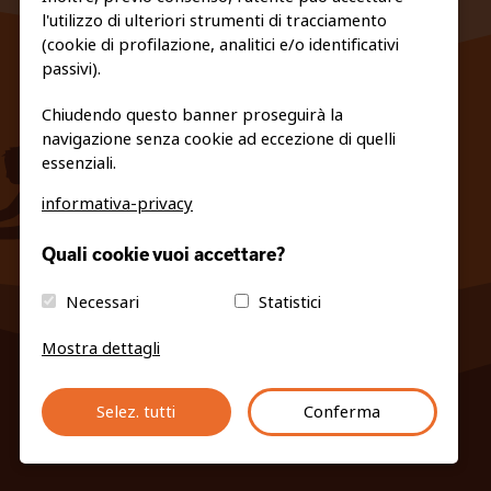
l'utilizzo di ulteriori strumenti di tracciamento
FEDERAZIONE TRASPARENTE
(cookie di profilazione, analitici e/o identificativi
PRIVACY E COOKIE POLICY
passivi).
Chiudendo questo banner proseguirà la
navigazione senza cookie ad eccezione di quelli
essenziali.
informativa-privacy
info@fiso.it
|
fiso@pec-mail.eu
Quali cookie vuoi accettare?
Necessari
Statistici
Mostra dettagli
Selez. tutti
Conferma