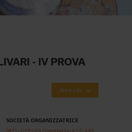
VARI - IV PROVA
Altre info
SOCIETÀ ORGANIZZATRICE
0877 - OTP-GEA Orienteering A.S.D. A.P.S.