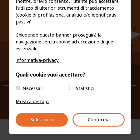
Inoltre, previo consenso, l'utente può accettare
l'utilizzo di ulteriori strumenti di tracciamento
PRIVACY E COOKIE POLICY
(cookie di profilazione, analitici e/o identificativi
passivi).
Chiudendo questo banner proseguirà la
navigazione senza cookie ad eccezione di quelli
essenziali.
informativa-privacy
0461/231380
Quali cookie vuoi accettare?
info@fiso.it
|
fiso@pec-mail.eu
Necessari
Statistici
Mostra dettagli
Selez. tutti
Conferma