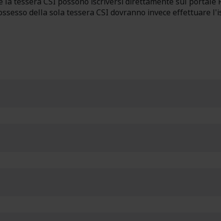
e la tessera CSI possono iscriversi direttamente sul portale 
possesso della sola tessera CSI dovranno invece effettuare l'i