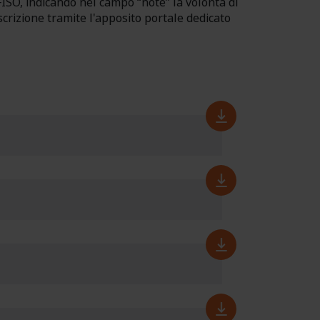
FISO, indicando nel campo “note” la volontà di
scrizione tramite l'apposito portale dedicato