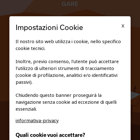
GARE
TESSERATI
X
Impostazioni Cookie
SCUOLE
Il nostro sito web utilizza i cookie, nello specifico
cookie tecnici.
FEDERAZIONE TRASPARENTE
Inoltre, previo consenso, l'utente può accettare
l'utilizzo di ulteriori strumenti di tracciamento
PRIVACY E COOKIE POLICY
(cookie di profilazione, analitici e/o identificativi
passivi).
Chiudendo questo banner proseguirà la
navigazione senza cookie ad eccezione di quelli
essenziali.
informativa-privacy
0461/231380
Quali cookie vuoi accettare?
info@fiso.it
|
fiso@pec-mail.eu