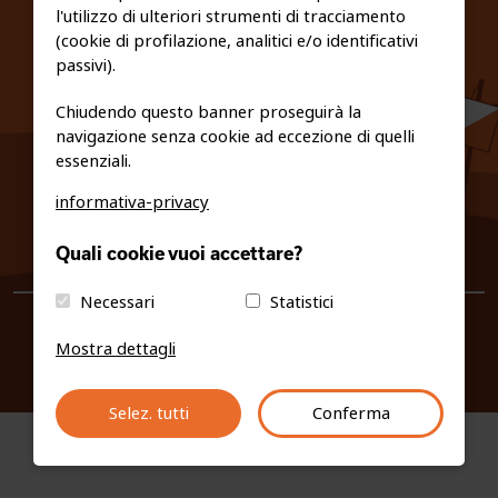
l'utilizzo di ulteriori strumenti di tracciamento
PRIVACY E COOKIE POLICY
(cookie di profilazione, analitici e/o identificativi
passivi).
Chiudendo questo banner proseguirà la
navigazione senza cookie ad eccezione di quelli
essenziali.
informativa-privacy
0461/231380
Quali cookie vuoi accettare?
info@fiso.it
|
fiso@pec-mail.eu
Necessari
Statistici
Mostra dettagli
Selez. tutti
Conferma