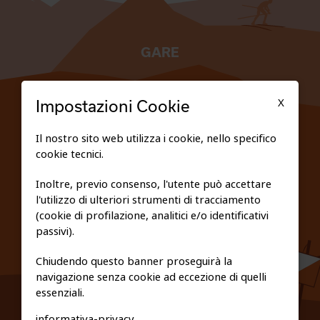
GARE
TESSERATI
X
Impostazioni Cookie
SCUOLE
Il nostro sito web utilizza i cookie, nello specifico
cookie tecnici.
FEDERAZIONE TRASPARENTE
Inoltre, previo consenso, l'utente può accettare
l'utilizzo di ulteriori strumenti di tracciamento
PRIVACY E COOKIE POLICY
(cookie di profilazione, analitici e/o identificativi
passivi).
Chiudendo questo banner proseguirà la
navigazione senza cookie ad eccezione di quelli
essenziali.
informativa-privacy