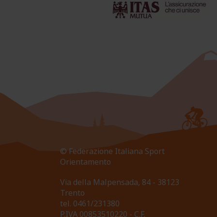
© Federazione Italiana Sport
Orientamento
Via della Malpensada, 84 - 38123
Trento
tel.
0461/231380
P.IVA 00853510220 - C.F.