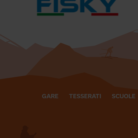
GARE
TESSERATI
SCUOLE