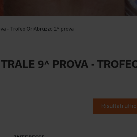
ova - Trofeo OriAbruzzo 2^ prova
NTRALE 9^ PROVA - TROFE
Risultati uffic