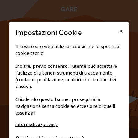
GARE
TESSERATI
X
Impostazioni Cookie
SCUOLE
Il nostro sito web utilizza i cookie, nello specifico
cookie tecnici.
FEDERAZIONE TRASPARENTE
Inoltre, previo consenso, l'utente può accettare
l'utilizzo di ulteriori strumenti di tracciamento
PRIVACY E COOKIE POLICY
(cookie di profilazione, analitici e/o identificativi
passivi).
Chiudendo questo banner proseguirà la
navigazione senza cookie ad eccezione di quelli
essenziali.
informativa-privacy
0461/231380