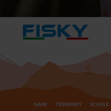
GARE
TESSERATI
SCUOLE