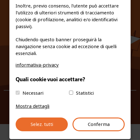
Inoltre, previo consenso, l'utente può accettare
l'utilizzo di ulteriori strumenti di tracciamento
PRIVACY E COOKIE POLICY
(cookie di profilazione, analitici e/o identificativi
passivi).
Chiudendo questo banner proseguirà la
navigazione senza cookie ad eccezione di quelli
essenziali.
informativa-privacy
0461/231380
Quali cookie vuoi accettare?
info@fiso.it
|
fiso@pec-mail.eu
Necessari
Statistici
Mostra dettagli
Selez. tutti
Conferma