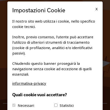
TESSERATI
X
Impostazioni Cookie
SCUOLE
Il nostro sito web utilizza i cookie, nello specifico
cookie tecnici.
FEDERAZIONE TRASPARENTE
Inoltre, previo consenso, l'utente può accettare
l'utilizzo di ulteriori strumenti di tracciamento
PRIVACY E COOKIE POLICY
(cookie di profilazione, analitici e/o identificativi
passivi).
Chiudendo questo banner proseguirà la
navigazione senza cookie ad eccezione di quelli
essenziali.
informativa-privacy
0461/231380
Quali cookie vuoi accettare?
info@fiso.it
|
fiso@pec-mail.eu
Necessari
Statistici