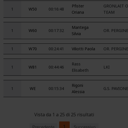
Pfister
GRONLAIT O
1
W50
00:16:48
Oriana
TEAM
Mantega
1
W60
00:17:32
OR. PERGIN
Silvia
1
W70
00:24:41
Viliotti Paola
OR. PERGIN
Rass
1
W81
00:44:46
LKI
Elisabeth
Rigoni
1
WE
00:15:34
G.S. PAVION
Alessia
Vista da 1 a 25 di 25 risultati
1
Precedente
Successivo