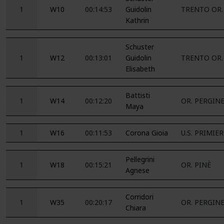
1
W10
00:14:53
Guidolin
TRENTO OR.
Kathrin
Schuster
1
W12
00:13:01
Guidolin
TRENTO OR.
Elisabeth
Battisti
1
W14
00:12:20
OR. PERGIN
Maya
1
W16
00:11:53
Corona Gioia
U.S. PRIMIE
Pellegrini
1
W18
00:15:21
OR. PINÈ
Agnese
Corridori
1
W35
00:20:17
OR. PERGIN
Chiara