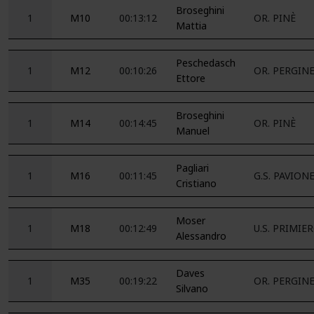
Broseghini
1
M10
00:13:12
OR. PINÈ
Mattia
Peschedasch
1
M12
00:10:26
OR. PERGIN
Ettore
Broseghini
1
M14
00:14:45
OR. PINÈ
Manuel
Pagliari
1
M16
00:11:45
G.S. PAVION
Cristiano
Moser
1
M18
00:12:49
U.S. PRIMIE
Alessandro
Daves
1
M35
00:19:22
OR. PERGIN
Silvano