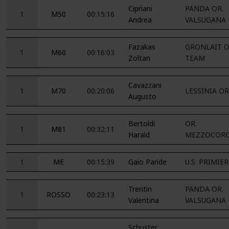
Cipriani
PANDA OR.
1
M50
00:15:16
Andrea
VALSUGANA
Fazakas
GRONLAIT O
1
M60
00:16:03
Zoltan
TEAM
Cavazzani
1
M70
00:20:06
LESSINIA OR
Augusto
Bertoldi
OR.
1
M81
00:32:11
Harald
MEZZOCOR
1
ME
00:15:39
Gaio Paride
U.S. PRIMIE
Trentin
PANDA OR.
1
ROSSO
00:23:13
Valentina
VALSUGANA
Schuster