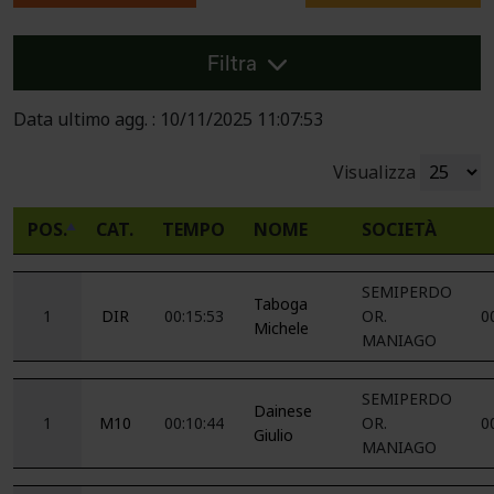
Filtra
Data ultimo agg. : 10/11/2025 11:07:53
Visualizza
POS.
CAT.
TEMPO
NOME
SOCIETÀ
SEMIPERDO
Taboga
1
DIR
00:15:53
OR.
0
Michele
MANIAGO
SEMIPERDO
Dainese
1
M10
00:10:44
OR.
0
Giulio
MANIAGO