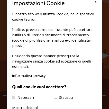
X
Impostazioni Cookie
SCUOLE
Il nostro sito web utilizza i cookie, nello specifico
cookie tecnici.
FEDERAZIONE TRASPARENTE
Inoltre, previo consenso, l'utente può accettare
l'utilizzo di ulteriori strumenti di tracciamento
PRIVACY E COOKIE POLICY
(cookie di profilazione, analitici e/o identificativi
passivi).
Chiudendo questo banner proseguirà la
navigazione senza cookie ad eccezione di quelli
essenziali.
informativa-privacy
0461/231380
Quali cookie vuoi accettare?
info@fiso.it
|
fiso@pec-mail.eu
Necessari
Statistici
Mostra dettagli