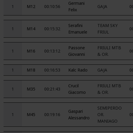
Germani
1
M12
00:10:56
GAJA
0
Felix
Serafini
TEAM SKY
1
M14
00:15:32
0
Emanuele
FRIUL
Passone
FRIULI MTB
1
M16
00:13:12
0
Giovanni
& OR.
1
M18
00:16:53
Kalc Rado
GAJA
0
Crucil
FRIULI MTB
1
M35
00:21:43
0
Giacomo
& OR.
SEMIPERDO
Gaspari
1
M45
00:19:16
OR.
0
Alessandro
MANIAGO