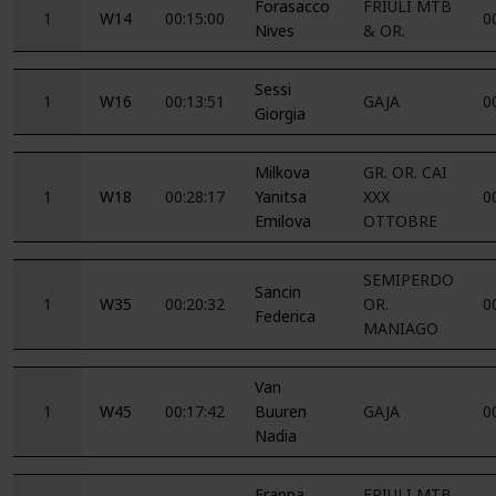
Forasacco
FRIULI MTB
1
W14
00:15:00
0
Nives
& OR.
Sessi
1
W16
00:13:51
GAJA
0
Giorgia
Milkova
GR. OR. CAI
1
W18
00:28:17
Yanitsa
XXX
0
Emilova
OTTOBRE
SEMIPERDO
Sancin
1
W35
00:20:32
OR.
0
Federica
MANIAGO
Van
1
W45
00:17:42
Buuren
GAJA
0
Nadia
Frappa
FRIULI MTB