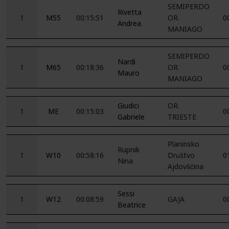
SEMIPERDO
Rivetta
1
M55
00:15:51
OR.
0
Andrea
MANIAGO
SEMIPERDO
Nardi
1
M65
00:18:36
OR.
0
Mauro
MANIAGO
Giudici
OR.
1
ME
00:15:03
0
Gabriele
TRIESTE
Planinsko
Rupnik
1
W10
00:58:16
Društvo
0
Nina
Ajdovščina
Sessi
1
W12
00:08:59
GAJA
0
Beatrice