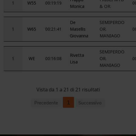
1
W55
00:19:19
0
Monica
& OR.
De
SEMIPERDO
1
W65
00:21:41
Masellis
OR.
0
Giovanna
MANIAGO
SEMIPERDO
Rivetta
1
WE
00:16:08
OR.
0
Lisa
MANIAGO
Vista da 1 a 21 di 21 risultati
1
Precedente
Successivo