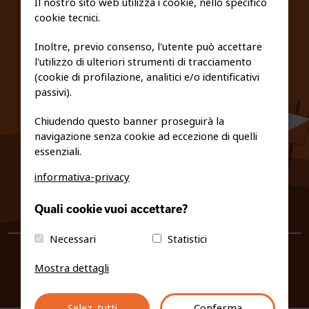
Il nostro sito web utilizza i cookie, nello specifico
cookie tecnici.
FEDERAZIONE TRASPARENTE
Inoltre, previo consenso, l'utente può accettare
l'utilizzo di ulteriori strumenti di tracciamento
PRIVACY E COOKIE POLICY
(cookie di profilazione, analitici e/o identificativi
passivi).
Chiudendo questo banner proseguirà la
navigazione senza cookie ad eccezione di quelli
essenziali.
informativa-privacy
0461/231380
Quali cookie vuoi accettare?
info@fiso.it
|
fiso@pec-mail.eu
Necessari
Statistici
Mostra dettagli
Selez. tutti
Conferma