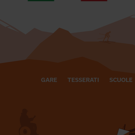
GARE
TESSERATI
SCUOLE