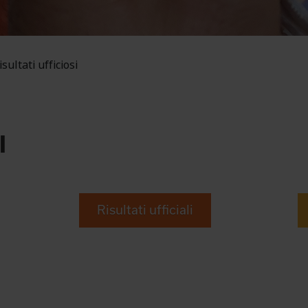
isultati ufficiosi
o
I
Risultati ufficiali