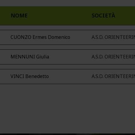
NOME
SOCIETÀ
CUONZO Ermes Domenico
A.S.D. ORIENTEER
MENNUNI Giulia
A.S.D. ORIENTEER
VINCI Benedetto
A.S.D. ORIENTEER