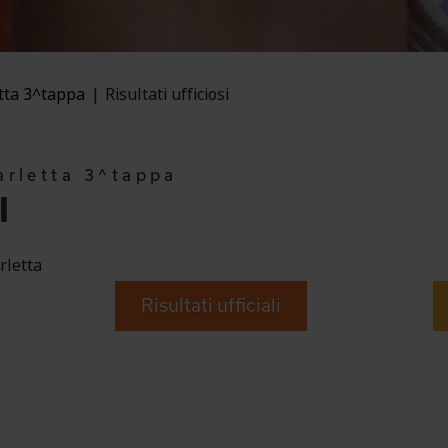
etta 3^tappa
Risultati ufficiosi
arletta 3^tappa
I
rletta
Risultati ufficiali