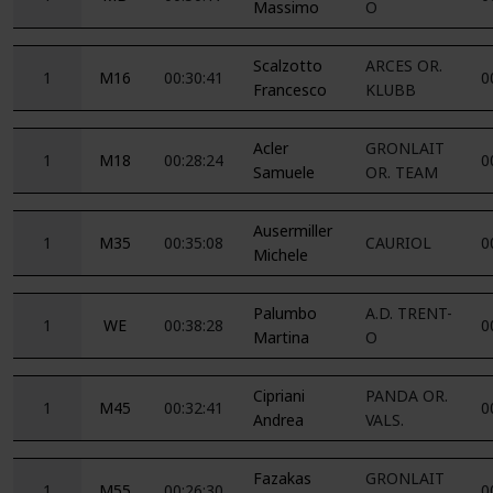
Massimo
O
Scalzotto
ARCES OR.
1
M16
00:30:41
0
Francesco
KLUBB
Acler
GRONLAIT
1
M18
00:28:24
0
Samuele
OR. TEAM
Ausermiller
1
M35
00:35:08
CAURIOL
0
Michele
Palumbo
A.D. TRENT-
1
WE
00:38:28
0
Martina
O
Cipriani
PANDA OR.
1
M45
00:32:41
0
Andrea
VALS.
Fazakas
GRONLAIT
1
M55
00:26:30
0