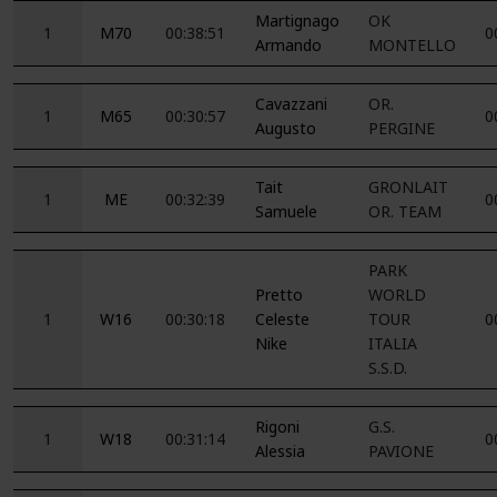
Martignago
OK
1
M70
00:38:51
0
Armando
MONTELLO
Cavazzani
OR.
1
M65
00:30:57
0
Augusto
PERGINE
Tait
GRONLAIT
1
ME
00:32:39
0
Samuele
OR. TEAM
PARK
Pretto
WORLD
1
W16
00:30:18
Celeste
TOUR
0
Nike
ITALIA
S.S.D.
Rigoni
G.S.
1
W18
00:31:14
0
Alessia
PAVIONE