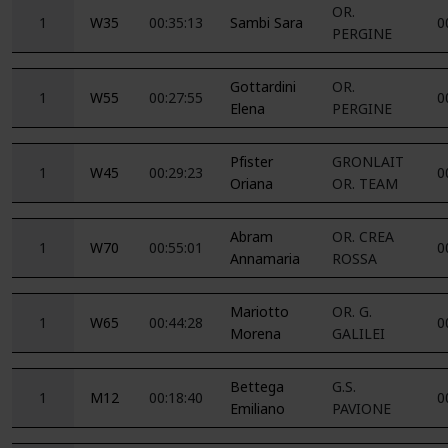
OR.
1
W35
00:35:13
Sambi Sara
0
PERGINE
Gottardini
OR.
1
W55
00:27:55
0
Elena
PERGINE
Pfister
GRONLAIT
1
W45
00:29:23
0
Oriana
OR. TEAM
Abram
OR. CREA
1
W70
00:55:01
0
Annamaria
ROSSA
Mariotto
OR. G.
1
W65
00:44:28
0
Morena
GALILEI
Bettega
G.S.
1
M12
00:18:40
0
Emiliano
PAVIONE