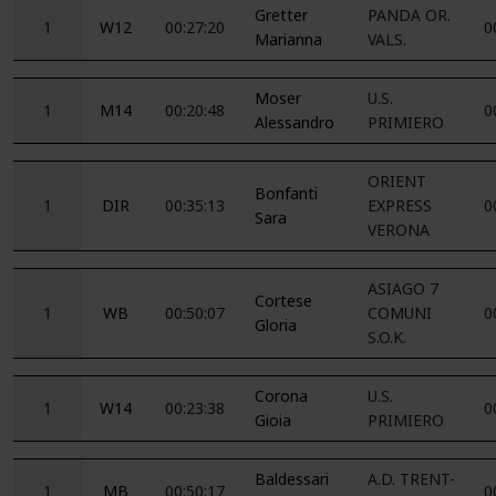
Gretter
PANDA OR.
1
W12
00:27:20
0
Marianna
VALS.
Moser
U.S.
1
M14
00:20:48
0
Alessandro
PRIMIERO
ORIENT
Bonfanti
1
DIR
00:35:13
EXPRESS
0
Sara
VERONA
ASIAGO 7
Cortese
1
WB
00:50:07
COMUNI
0
Gloria
S.O.K.
Corona
U.S.
1
W14
00:23:38
0
Gioia
PRIMIERO
Baldessari
A.D. TRENT-
1
MB
00:50:17
0