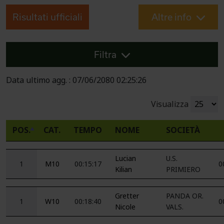
Risultati ufficiali
Altre info
Filtra
Data ultimo agg. : 07/06/2080 02:25:26
Visualizza
POS.
CAT.
TEMPO
NOME
SOCIETÀ
Lucian
U.S.
1
M10
00:15:17
0
Kilian
PRIMIERO
Gretter
PANDA OR.
1
W10
00:18:40
0
Nicole
VALS.