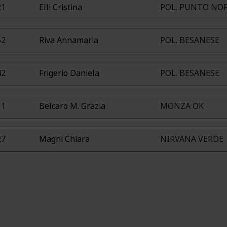
21
Elli Cristina
POL. PUNTO NO
52
Riva Annamaria
POL. BESANESE
42
Frigerio Daniela
POL. BESANESE
11
Belcaro M. Grazia
MONZA OK
27
Magni Chiara
NIRVANA VERDE