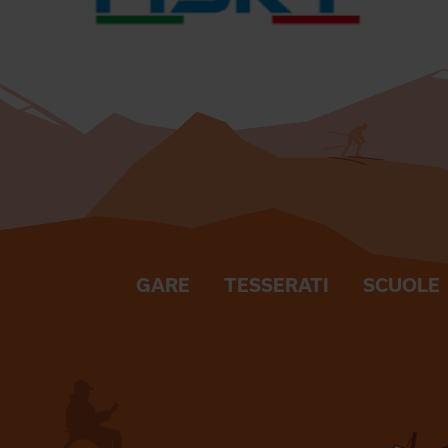
GARE
TESSERATI
SCUOLE