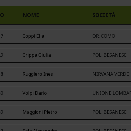
PO
NOME
SOCIETÀ
57
Coppi Elia
OR. COMO
29
Crippa Giulia
POL. BESANESE
58
Ruggiero Ines
NIRVANA VERDE
40
Volpi Dario
UNIONE LOMBA
49
Maggioni Pietro
POL. BESANESE