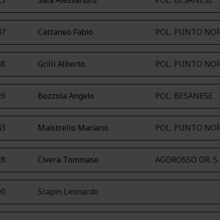
23
Sala Alessandro
POL. BESANESE
47
Cattaneo Fabio
POL. PUNTO NO
38
Grilli Alberto
POL. PUNTO NO
29
Bozzola Angelo
POL. BESANESE
43
Maistrello Mariano
POL. PUNTO NO
28
Civera Tommaso
AGOROSSO OR. S
00
Scapin Leonardo