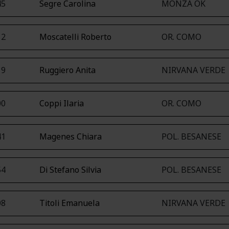
45
Segre Carolina
MONZA OK
12
Moscatelli Roberto
OR. COMO
19
Ruggiero Anita
NIRVANA VERDE
00
Coppi Ilaria
OR. COMO
41
Magenes Chiara
POL. BESANESE
54
Di Stefano Silvia
POL. BESANESE
08
Titoli Emanuela
NIRVANA VERDE