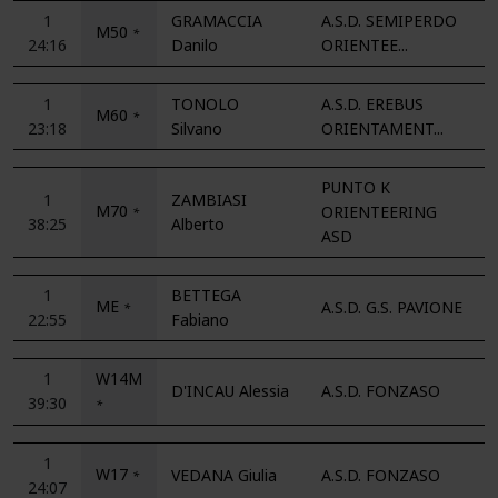
1
GRAMACCIA
A.S.D. SEMIPERDO
M50
*
24:16
Danilo
ORIENTEE...
1
TONOLO
A.S.D. EREBUS
M60
*
23:18
Silvano
ORIENTAMENT...
PUNTO K
1
ZAMBIASI
M70
ORIENTEERING
*
38:25
Alberto
ASD
1
BETTEGA
ME
A.S.D. G.S. PAVIONE
*
22:55
Fabiano
1
W14M
D'INCAU Alessia
A.S.D. FONZASO
39:30
*
1
W17
VEDANA Giulia
A.S.D. FONZASO
*
24:07