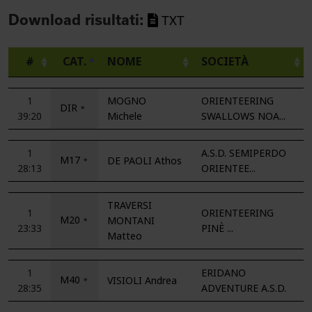
Download risultati:
TXT
#
CAT.
NOME
SOCIETÀ
1
MOGNO
ORIENTEERING
DIR
*
39:20
Michele
SWALLOWS NOA...
1
A.S.D. SEMIPERDO
M17
DE PAOLI Athos
*
28:13
ORIENTEE...
TRAVERSI
1
ORIENTEERING
M20
MONTANI
*
23:33
PINÈ ...
Matteo
1
ERIDANO
M40
VISIOLI Andrea
*
28:35
ADVENTURE A.S.D.