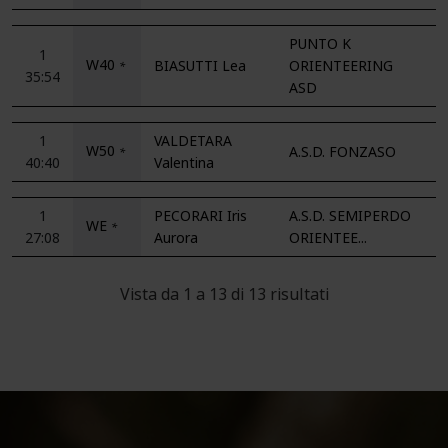
PUNTO K
1
W40
BIASUTTI Lea
ORIENTEERING
*
35:54
ASD
1
VALDETARA
W50
A.S.D. FONZASO
*
40:40
Valentina
1
PECORARI Iris
A.S.D. SEMIPERDO
WE
*
27:08
Aurora
ORIENTEE...
Vista da 1 a 13 di 13 risultati