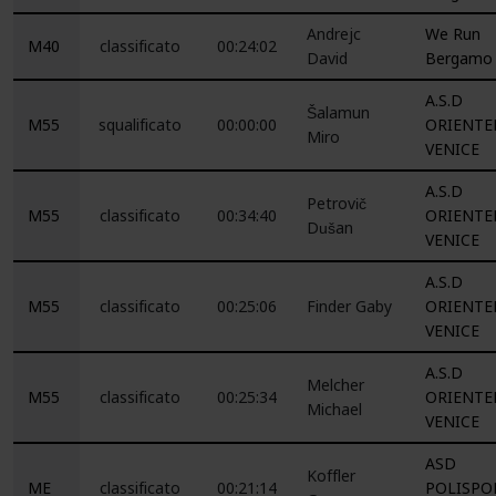
Andrejc
We Run
M40
classificato
00:24:02
David
Bergamo
A.S.D
Šalamun
M55
squalificato
00:00:00
ORIENTE
Miro
VENICE
A.S.D
Petrovič
M55
classificato
00:34:40
ORIENTE
Dušan
VENICE
A.S.D
M55
classificato
00:25:06
Finder Gaby
ORIENTE
VENICE
A.S.D
Melcher
M55
classificato
00:25:34
ORIENTE
Michael
VENICE
ASD
Koffler
ME
classificato
00:21:14
POLISPO