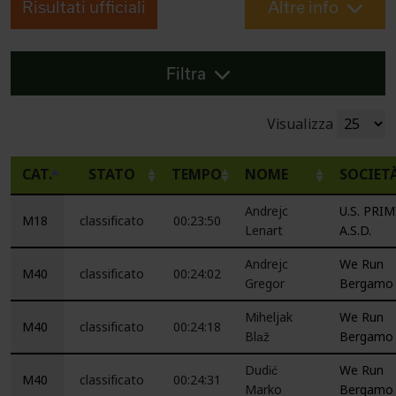
Risultati ufficiali
Altre info
Filtra
Visualizza
CAT.
STATO
TEMPO
NOME
SOCIET
Andrejc
U.S. PRI
M18
classificato
00:23:50
Lenart
A.S.D.
Andrejc
We Run
M40
classificato
00:24:02
Gregor
Bergamo
Miheljak
We Run
M40
classificato
00:24:18
Blaž
Bergamo
Dudić
We Run
M40
classificato
00:24:31
Marko
Bergamo