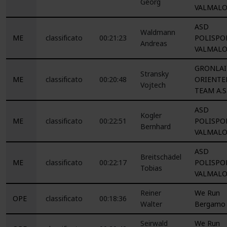
Georg
VALMAL
ASD
Waldmann
ME
classificato
00:21:23
POLISPO
Andreas
VALMAL
GRONLAI
Stransky
ME
classificato
00:20:48
ORIENTE
Vojtech
TEAM A.S
ASD
Kogler
ME
classificato
00:22:51
POLISPO
Bernhard
VALMAL
ASD
Breitschädel
ME
classificato
00:22:17
POLISPO
Tobias
VALMAL
Reiner
We Run
OPE
classificato
00:18:36
Walter
Bergamo
Seirwald
We Run