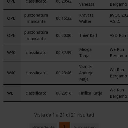
OPE
classificato
00:20:42
Vanessa
Bergamo
punzonatura
Kravetz
JWOC 20
OPE
00:16:32
mancante
Walter
A.S.D.
punzonatura
OPE
00:00:00
Thier Karl
ASD Run 
mancante
Mezga
We Run
W40
classificato
00:37:39
Tanja
Bergamo
Visinski
We Run
W40
classificato
00:23:46
Andrejc
Bergamo
Maja
We Run
WE
classificato
00:29:16
Hnilica Katja
Bergamo
Vista da 1 a 21 di 21 risultati
1
Precedente
Successivo