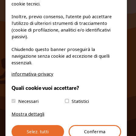
cookie tecnici.
Inoltre, previo consenso, l'utente può accettare
l'utilizzo di ulteriori strumenti di tracciamento
FEDERAZIONE TRASPARENTE
(cookie di profilazione, analitici e/o identificativi
PRIVACY E COOKIE POLICY
passivi).
Chiudendo questo banner proseguirà la
navigazione senza cookie ad eccezione di quelli
essenziali.
informativa-privacy
info@fiso.it
|
fiso@pec-mail.eu
Quali cookie vuoi accettare?
Necessari
Statistici
Mostra dettagli
Selez. tutti
Conferma